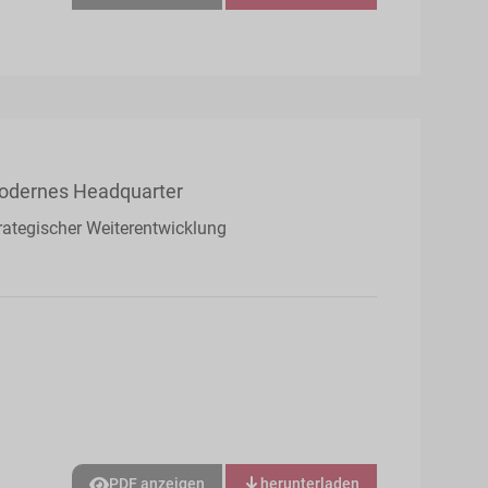
modernes Headquarter
trategischer Weiterentwicklung
PDF anzeigen
herunterladen