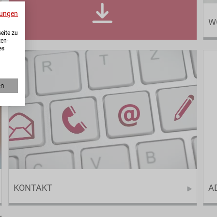
ungen
W
eite zu
ten-
es
en
KONTAKT
A