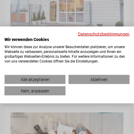
Datenschutzbestimmungen
Ausgewählte Topseller aus dem RAPS Sortiment
Wir verwenden Cookies
- vom klassischen Gewürz bis zur exotischen
Wir können diese zur Analyse unserer Besucherdaten platzieren, um unsere
Webseite zu verbessern, personalisierte Inhalte anzuzeigen und Ihnen ein
Marinade
großartiges Webseiten-Erlebnis zu bieten. Für weitere Informationen zu den
von uns verwendeten Cookies öffnen Sie die Einstellungen.
Hergestellt aus qualitativ hochwertigen
Rohstoffen
Alle akzeptieren
Ablehnen
Abgepackt in Haushaltsgrößen
Motivierte und hilfsbereite Auszubildende
Nein, anpassen