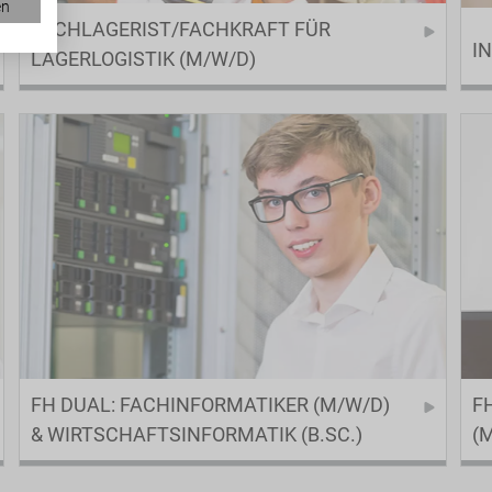
en
FACHLAGERIST/FACHKRAFT FÜR
I
LAGERLOGISTIK (M/W/D)
FH DUAL: FACHINFORMATIKER (M/W/D)
F
& WIRTSCHAFTSINFORMATIK (B.SC.)
(