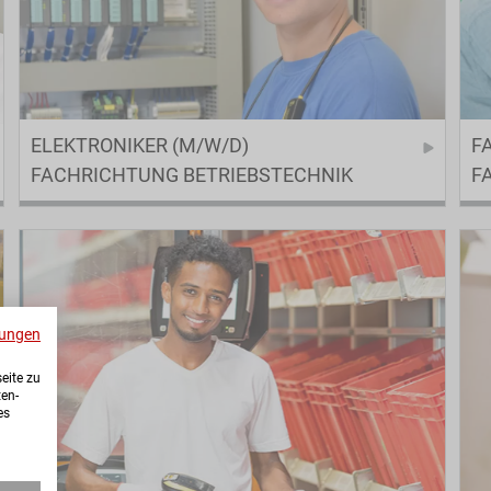
ELEKTRONIKER (M/W/D)
F
FACHRICHTUNG BETRIEBSTECHNIK
F
ungen
eite zu
ten-
es