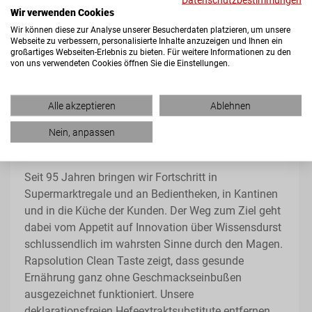
Wir verwenden Cookies
Wir können diese zur Analyse unserer Besucherdaten platzieren, um unsere
Fragen Sie nach Ihrer individuellen Lösung. Wir
Webseite zu verbessern, personalisierte Inhalte anzuzeigen und Ihnen ein
beraten Sie gezielt Ihren Anforderungen und
großartiges Webseiten-Erlebnis zu bieten. Für weitere Informationen zu den
von uns verwendeten Cookies öffnen Sie die Einstellungen.
Wünschen entsprechend.
Alle akzeptieren
Ablehnen
FORTSCHRITT MIT RAPS
Nein, anpassen
Seit 95 Jahren bringen wir Fortschritt in
Supermarktregale und an Bedientheken, in Kantinen
und in die Küche der Kunden. Der Weg zum Ziel geht
dabei vom Appetit auf Innovation über Wissensdurst
schlussendlich im wahrsten Sinne durch den Magen.
Rapsolution Clean Taste zeigt, dass gesunde
Ernährung ganz ohne Geschmackseinbußen
ausgezeichnet funktioniert. Unsere
deklarationsfreien Hefeextraktsubstitute entfernen