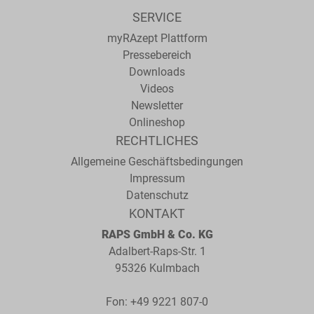
Geschmacksverlust reduziert werden können.
SERVICE
Rapsolution Salt Control – ein kräftiger Geschmack wird
myRAzept Plattform
heute oft über zu viel Salz definiert, weshalb es als
Pressebereich
unverzichtbare Zutat gilt.
Downloads
Videos
Newsletter
Onlineshop
RECHTLICHES
Allgemeine Geschäftsbedingungen
Impressum
Datenschutz
KONTAKT
RAPS GmbH & Co. KG
Adalbert-Raps-Str. 1
95326 Kulmbach
Fon:
+49 9221 807-0