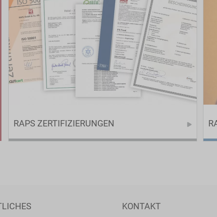
RAPS ZERTIFIZIERUNGEN
R
Im Umgang mit Inhaltsstoffen für Lebensmittel sind
Qualität und Hygiene unverzichtbare Faktoren.
Zahlreiche Zertifizierungen beweisen, dass RAPS ein
Höchstmaß an Qualität und Sicherheit bietet.
TLICHES
KONTAKT