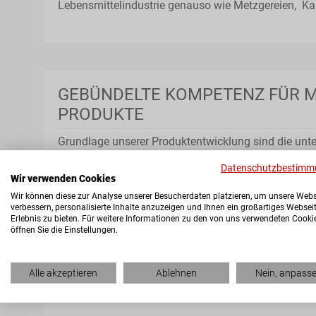
Lebensmittelindustrie genauso wie Metzgereien, Ka
GEBÜNDELTE KOMPETENZ FÜR 
PRODUKTE
Grundlage unserer Produktentwicklung sind die un
unserer Mitarbeiter. Wissenschaftler, Techniker, Met
Datenschutzbestimm
Technologen bedienen mit ihrem umfassenden Fach
Wir verwenden Cookies
Wertschöpfungskette sowohl die individuellen Anfo
Wir können diese zur Analyse unserer Besucherdaten platzieren, um unsere Webs
verbessern, personalisierte Inhalte anzuzeigen und Ihnen ein großartiges Websei
auch die übergeordneten Trends des Marktes. Im Fo
Erlebnis zu bieten. Für weitere Informationen zu den von uns verwendeten Cooki
steht dabei immer das Endprodukt. Jeder am Prozess
öffnen Sie die Einstellungen.
daher genau, wie das fertige Produkt schmecken und 
fundiertes Rohstoff- und Technologie-Wissen ist d
Alle akzeptieren
Ablehnen
Nein, anpass
ein umfassendes Kunden- und Marktverständnis.