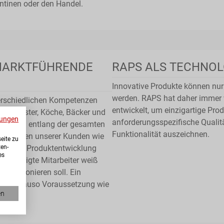
ntinen oder den Handel.
MARKTFÜHRENDE
RAPS ALS TECHNO
Innovative Produkte können nur
werden. RAPS hat daher immer wi
terschiedlichen Kompetenzen
entwickelt, um einzigartige Prod
zgermeister, Köche, Bäcker und
ungen
anforderungsspezifische Quali
wissen entlang der gesamten
Funktionalität auszeichnen.
rderungen unserer Kunden wie
eite zu
ten-
kus der Produktentwicklung
es
 beteiligte Mitarbeiter weiß
funktionieren soll. Ein
abei genauso Voraussetzung wie
en