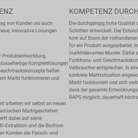
ENZ
KOMPETENZ DURCH
rag von Kunden als auch
Die durchgängig hohe Qualität 
 neue, innovative Lösungen
Schritten entwickelt. Der Entwi
how auf Basis der vorhandenen 
für ein Produkt ausgearbeitet. 
marktrelevantes Muster. Dafür 
r Produktentwicklung,
Funktions- und Geschmackskonz
hlüsselfertige Komplettlösungen
Verbraucher entsprechen. In eine
Geschmackskonzepte helfen
konkrete Marktsituation angewa
 am Markt funktionieren und
Markt funktioniert und sich ver
dass der gesamte Entwicklungspr
RAPS möglich, dauerhaft höchst
t arbeiten wir selbst an neuen
ynamischen Marktgeschehen
ift dabei auf seine
-Extraktion und die Biofrost-
een Kunden der Fleisch- und