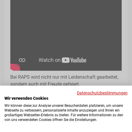
Bei RAPS wird nicht nur mit Leidenschaft gearbeitet,
sondern auch mit Freude gefeiert.
Datenschutzbestimmungen
Unser Video bietet Ihnen einen Einblick in die
Wir verwenden Cookies
unvergesslichen Momente unserer 100-Jahr-Feier und
Wir können diese zur Analyse unserer Besucherdaten platzieren, um unsere
zeigt, wie wir dieses besondere Firmenjubiläum
Webseite zu verbessern, personalisierte Inhalte anzuzeigen und Ihnen ein
gefeiert haben.
großartiges Webseiten-Erlebnis zu bieten. Für weitere Informationen zu den
von uns verwendeten Cookies öffnen Sie die Einstellungen.