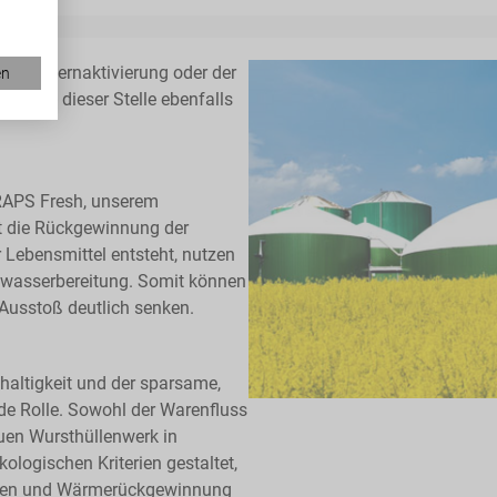
Betonkernaktivierung oder der
en
ien an dieser Stelle ebenfalls
 RAPS Fresh, unserem
st die Rückgewinnung der
Lebensmittel entsteht, nutzen
mwasserbereitung. Somit können
Ausstoß deutlich senken.
haltigkeit und der sparsame,
de Rolle. Sowohl der Warenfluss
uen Wursthüllenwerk in
ogischen Kriterien gestaltet,
lagen und Wärmerückgewinnung