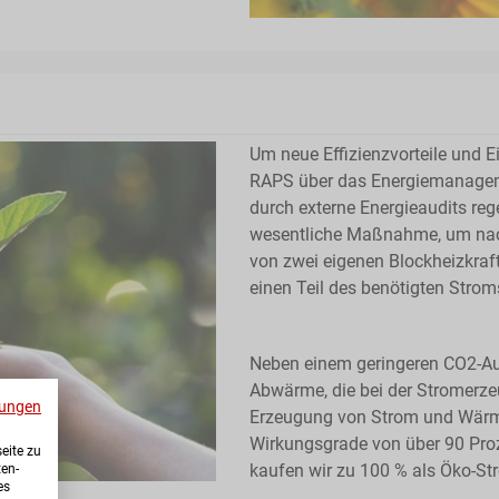
Um neue Effizienzvorteile und E
RAPS über das Energiemanagem
durch externe Energieaudits reg
wesentliche Maßnahme, um nachh
von zwei eigenen Blockheizkra
einen Teil des benötigten Strom
Neben einem geringeren CO2-Aus
Abwärme, die bei der Stromerze
ungen
Erzeugung von Strom und Wärme
Wirkungsgrade von über 90 Proze
eite zu
kaufen wir zu 100 % als Öko-St
ten-
es