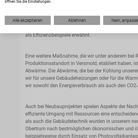
öffnen Sie die Einstellungen.
Die Temperierung des neuen Lagergebäudes mittels 
Alle akzeptieren
Ablehnen
Nein, anpass
Betrieb der Lüftungssysteme mit Niedertemperatur se
als Effizienzbeispiele erwähnt.
Eine weitere Maßnahme, die wir unter anderem bei
Produktionsstandort in Versmold, etabliert haben, i
Abwärme. Die Abwärme, die bei der Kühlung unserer 
wir für unsere Gebäudeheizungen oder für die War
wir sowohl den Energieverbrauch als auch den CO2-
Auch bei Neubauprojekten spielen Aspekte der Nach
effiziente Umgang mit Ressourcen eine entscheiden
als auch die Gebäudetechnik wurden in unserem ne
Obertrum nach bestmöglichen ökonomischen und ökol
beispielsweise durch Einsatz von Photovoltaikan