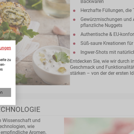
Backwaren
Herzhafte Füllungen, die
Gewürzmischungen und Al
pflanzliche Nuggets
Authentische & EU-konf
Süß-saure Kreationen fü
ungen
Ingwer-Shots mit natürli
eite zu
Entdecken Sie, wie wir durch i
ten-
Geschmack und Funktionalität
es
stärken – von der der ersten I
en
TECHNOLOGIE
en Wissenschaft und
echnologien, wie
 empfindliche Aromen,