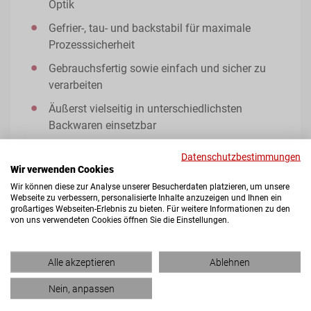
Optik
Gefrier-, tau- und backstabil für maximale
Prozesssicherheit
Gebrauchsfertig sowie einfach und sicher zu
verarbeiten
Äußerst vielseitig in unterschiedlichsten
Backwaren einsetzbar
Verschiedene Verpackungsoptionen - von
Datenschutzbestimmungen
Sachets und Säcken bis hin zu Kanistern
Wir verwenden Cookies
Wir können diese zur Analyse unserer Besucherdaten platzieren, um unsere
Natürlich, frische und authentische
Webseite zu verbessern, personalisierte Inhalte anzuzeigen und Ihnen ein
Geschmacksprofile dank RAPS FRESH
großartiges Webseiten-Erlebnis zu bieten. Für weitere Informationen zu den
von uns verwendeten Cookies öffnen Sie die Einstellungen.
Technologie
Kontrollierte Reaktionsprozesse dank unserer
Mikroverkapselungsanlage
Alle akzeptieren
Ablehnen
Nein, anpassen