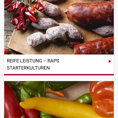
und liegt voll im Trend.
REIFE LEISTUNG – RAPS
STARTERKULTUREN
Starterkulturen – Rohwurst gilt als Königsdisziplin der
Wurstproduktion. Beliebte Rohwurst wie Salami ist
daher in Ländern wie Deutschland, Italien, Frankreich
und Spanien ein Inbegriff kulinarischer Qualitätsware,
an die Kunden hohe Geschmackserwartungen haben.